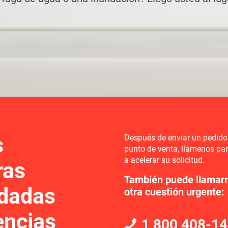
AVANZADA
MÁS
BRO
MÁS
 adapta
BÚSQUEDA
ACCESORIOS Y B
AVANZADA
s
Después de enviar un pedido 
punto de venta, llámenos p
a acelerar su solicitud.
ras
También puede llamarn
dadas
otra cuestión urgente:
encias
1 800 408-1