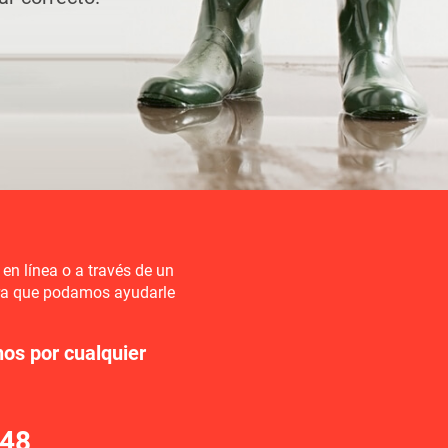
AN
OLSAS
MÁS
en línea o a través de un
ara que podamos ayudarle
os por cualquier
448