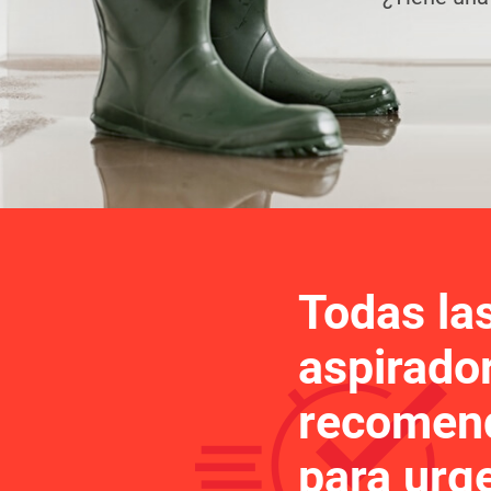
sus necesidades?
MÁS
VENMAR
MÁS
¿Qué modelo de aspiradora se
a sus necesidades?
Todas la
aspirado
recomen
para urg