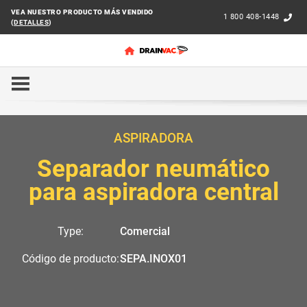
VEA NUESTRO PRODUCTO MÁS VENDIDO
1 800 408-1448
(
DETALLES
)
INICIO
COMERCIAL
SEPARADOR INDUSTRIAL
SEP
ASPIRADORA
Separador neumático
para aspiradora central
Type:
Comercial
Código de producto:
SEPA.INOX01