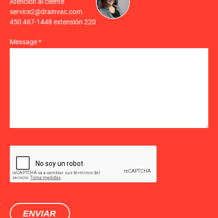
Atención al cliente
service2@drainvac.com
450 467-1448 extensión 220
Message *