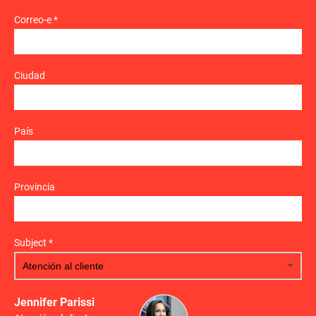
Correo-e *
Ciudad
País
Provincia
Subject *
Jennifer Parissi