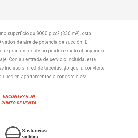
AN
a superficie de 9000 pies² (836 m²), esta
 vatios de aire de potencia de succión. El
que prácticamente no produce ruido al aspirar si
aje. Con su entrada de servicio incluida, esta
e incluso sin red de tuberías, ¡lo que la convierte
OLSAS
MÁS
a su uso en apartamentos o condominios!
ENCONTRAR UN
PUNTO DE VENTA
Sustancias
sólidas