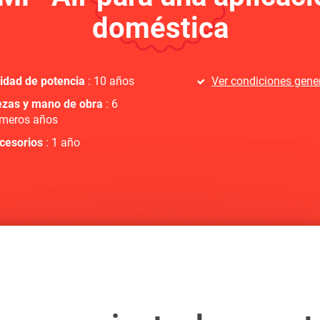
doméstica
idad de potencia
: 10 años
Ver condiciones gene
ezas y mano de obra
: 6
imeros años
cesorios
: 1 año