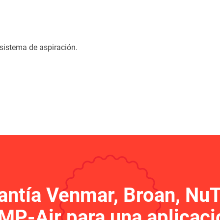
sistema de aspiración.
antía Venmar, Broan, Nu
 MP-Air para una aplicaci