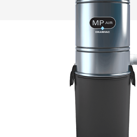
sus necesidades?
MÁS
VENMAR
MÁS
¿Qué modelo de aspiradora se
a sus necesidades?