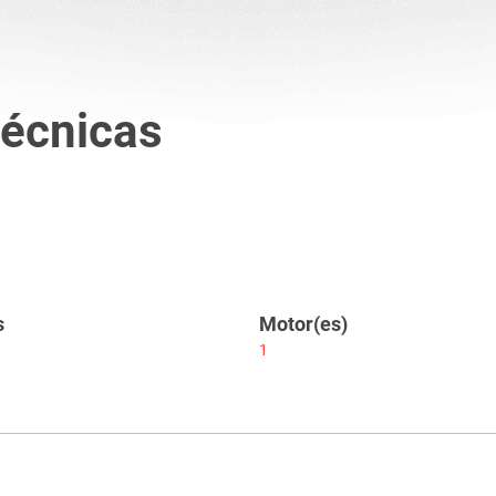
técnicas
s
Motor(es)
1