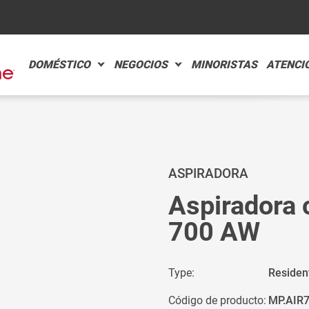
DOMÉSTICO
NEGOCIOS
MINORISTAS
ATENCI
EHÍCULOS
CYC
HOT
MÁS
MÁS
ASPIRADORA
Aspiradora 
ELE
SEC
700 AW
MÁS
MÁS
Type:
Resident
nde a
BÚSQUEDA
NUT
Código de producto:
MP.AIR
ACCESORIOS Y 