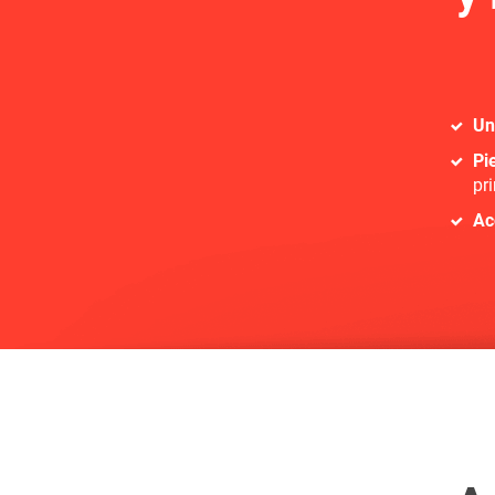
Un
Pi
pr
Ac