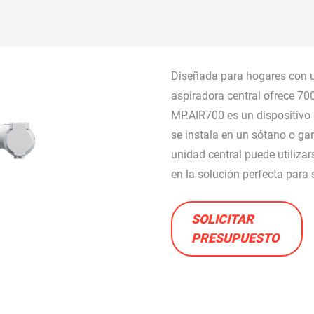
AVANZADA
MÁS
BRO
Diseñada para hogares con un
aspiradora central ofrece 700
MÁS
MP.AIR700 es un dispositivo 
se instala en un sótano o gar
 adapta
BÚSQUEDA
unidad central puede utilizars
ACCESORIOS Y B
AVANZADA
en la solución perfecta par
SOLICITAR
PRESUPUESTO