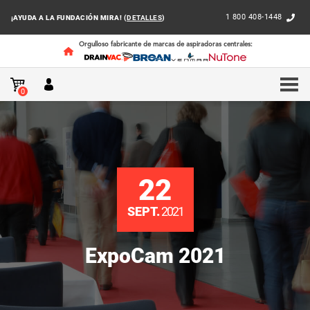
1 800 408-1448
¡AYUDA A LA FUNDACIÓN MIRA! (
DETALLES
)
Orgulloso fabricante de marcas de aspiradoras centrales:
INICIO
EVENTOS
EXPOCAM 2021
0
22
SEPT.
2021
ExpoCam 2021