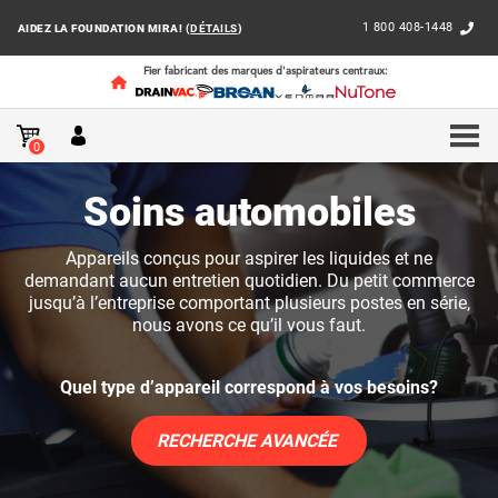
1 800 408-1448
AIDEZ LA FOUNDATION MIRA! (
DÉTAILS
)
Fier fabricant des marques d'aspirateurs centraux:
ACCUEIL
AFFAIRES
SOINS AUTOMOBILES
0
Soins automobiles
Appareils conçus pour aspirer les liquides et ne
demandant aucun entretien quotidien. Du petit commerce
jusqu’à l’entreprise comportant plusieurs postes en série,
nous avons ce qu’il vous faut.
Quel type d’appareil correspond à vos besoins?
RECHERCHE AVANCÉE