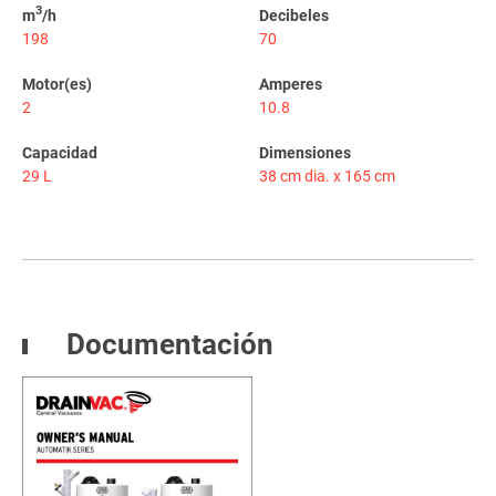
3
m
/h
Decibeles
198
70
Motor(es)
Amperes
2
10.8
Capacidad
Dimensiones
29 L
38 cm dia. x 165 cm
Documentación