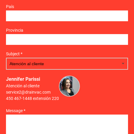
País
Provincia
Subject *
Jennifer Parissi
Atención al cliente
service2@drainvac.com
450 467-1448 extensión 220
Message *