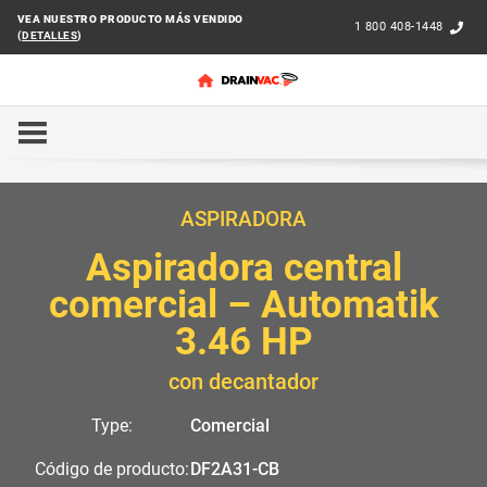
VEA NUESTRO PRODUCTO MÁS VENDIDO
1 800 408-1448
(
DETALLES
)
INICIO
COMERCIAL
AUTOMATIK
DF2A31-CB
ASPIRADORA
Aspiradora central
comercial – Automatik
3.46 HP
con decantador
Type:
Comercial
Código de producto:
DF2A31-CB