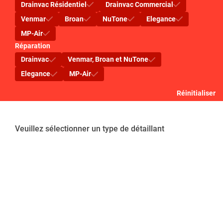
Drainvac Résidentiel
Drainvac Commercial
EX
besoins?
Venmar
Broan
NuTone
Elegance
MP-Air
Réparation
Quel modèle d’asp
Drainvac
Venmar, Broan et NuTone
est fait pour vous
Elegance
MP-Air
Réinitialiser
Veuillez sélectionner un type de détaillant