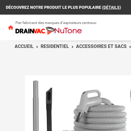
DÉCOUVREZ NOTRE PRODUIT LE PLUS POPULAIRE (
DÉTAILS
)
Fier fabricant des marques d'aspirateurs centraux:
ACCUEIL
RESIDENTIEL
ACCESSOIRES ET SACS
AU
SO
EX
EX
CO
RE
EX
EX
Quel type d’appare
MP
correspond à vos