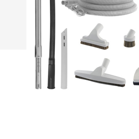
EX
besoins?
Quel modèle d’asp
est fait pour vous