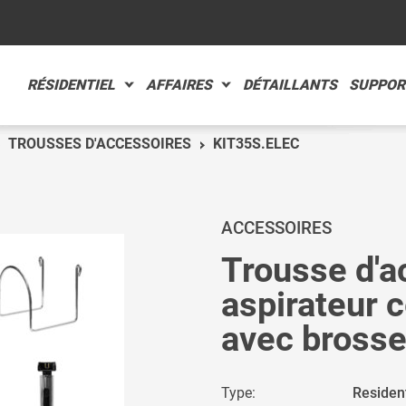
RÉSIDENTIEL
AFFAIRES
DÉTAILLANTS
SUPPOR
TROUSSES D'ACCESSOIRES
KIT35S.ELEC
TOMATIK
INS AUTOMOBILES
PLORER
PLORER
ACCESSOIRES
Trousse d'a
MPACT
STAURANT
aspirateur c
PLORER
PLORER
avec brosse
il
Type:
Resident
-AIR
ACCESSOIR
RECHERCHE AVANCÉE