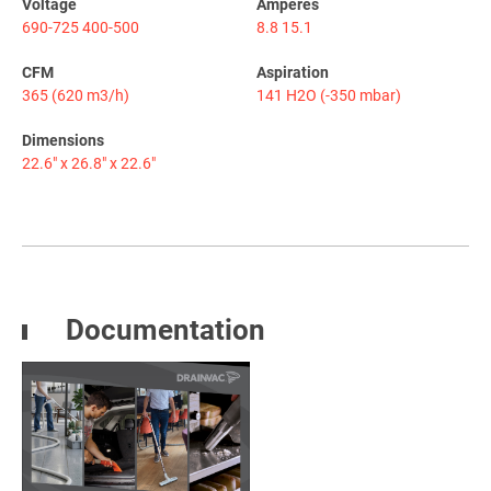
Voltage
Ampères
690-725
400-500
8.8
15.1
CFM
Aspiration
365 (620 m3/h)
141 H2O (-350 mbar)
Dimensions
22.6" x 26.8" x 22.6"
Documentation