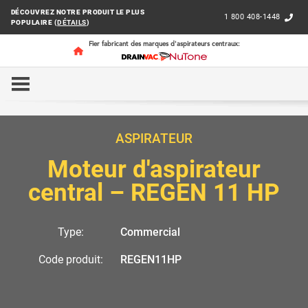
DÉCOUVREZ NOTRE PRODUIT LE PLUS
1 800 408-1448
POPULAIRE (
DÉTAILS
)
Fier fabricant des marques d'aspirateurs centraux:
ACCUEIL
COMMERCIAL
MOTEUR REGEN
REGEN1
ASPIRATEUR
Moteur d'aspirateur
central – REGEN 11 HP
Type:
Commercial
Code produit:
REGEN11HP