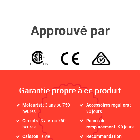
Approuvé par
Garantie propre à ce produit
Moteur(s)
: 3 ans ou 750
Accessoires réguliers
:
heures
90 jours
Circuits
: 3 ans ou 750
Pièces de
heures
remplacement
: 90 jours
Caisson
: à vie
Recommandation
: