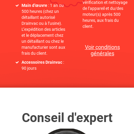
vérification et nettoyage
Main d’œuvre
: 1 an ou
de l’appareil et du/des
500 heures (chez un
moteur(s) après 500
détaillant autorisé
heures, aux frais du
Drainvac ou à l’usine).
client.
L’expédition des articles
et le déplacement chez
un détaillant ou chez le
Voir conditions
manufacturier sont aux
générales
frais du client.
Accessoires Drainvac
:
90 jours
Conseil d'expert