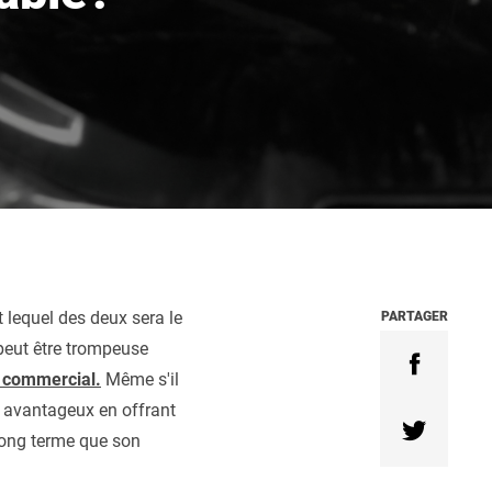
EXPLORER
BROAN
EXPLORER
ES ET SACS
EXPLORER
 lequel des deux sera le
PARTAGER
 peut être trompeuse
 commercial.
Même s'il
t avantageux en offrant
long terme que son