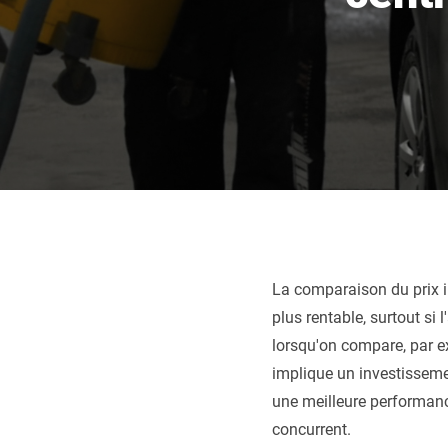
EX
besoins?
VE
EX
Quel modèle d’asp
est fait pour vous
La comparaison du prix i
plus rentable, surtout si
lorsqu'on compare, par e
implique un investisseme
une meilleure performanc
concurrent.