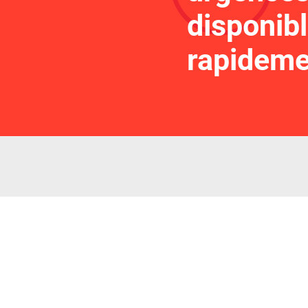
disponib
rapideme