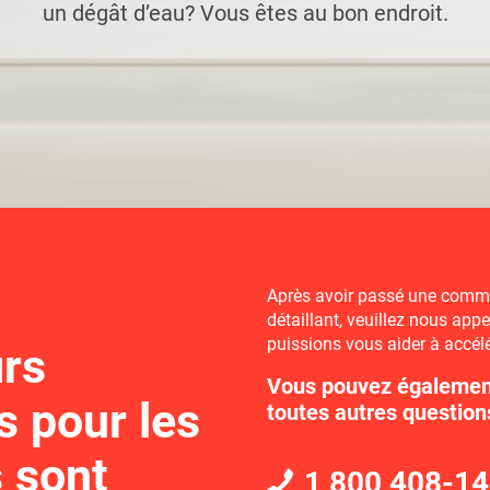
un dégât d’eau? Vous êtes au bon endroit.
PLORER
NMAR
PLORER
irateur
ACCESSOIR
RECHERCHE AVANCÉE
?
Après avoir passé une comma
détaillant, veuillez nous app
puissions vous aider à accél
urs
Vous pouvez égalemen
s pour les
toutes autres question
 sont
1 800 408-1