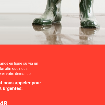
EXPLORER
BROAN
EXPLORER
ES ET SACS
EXPLORER
nde en ligne ou via un
eler afin que nous
érer votre demande
t nous appeler pour
s urgentes:
448