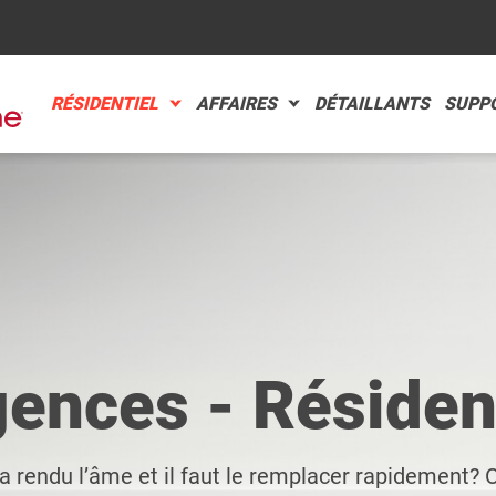
RÉSIDENTIEL
AFFAIRES
DÉTAILLANTS
SUPPO
TOMATIK
INS AUTOMOBILES
PLORER
PLORER
MPACT
STAURANT
ences - Résiden
PLORER
PLORER
il
 a rendu l’âme et il faut le remplacer rapidement? 
-AIR
ACCESSOIR
RECHERCHE AVANCÉE