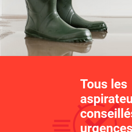
EX
besoins?
VE
EX
Quel modèle d’asp
est fait pour vous
Tous les
aspirate
conseillé
urgences