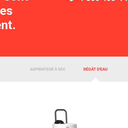
les
nt.
ASPIRATEUR À SEC
DÉGÂT D'EAU