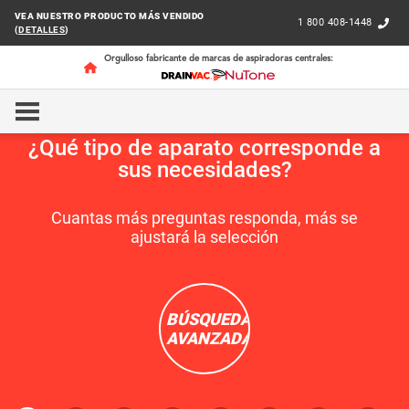
VEA NUESTRO PRODUCTO MÁS VENDIDO
1 800 408-1448
(
DETALLES
)
Orgulloso fabricante de marcas de aspiradoras centrales:
¿Qué tipo de aparato corresponde a
sus necesidades?
Cuantas más preguntas responda, más se
ajustará la selección
BÚSQUEDA
AVANZADA