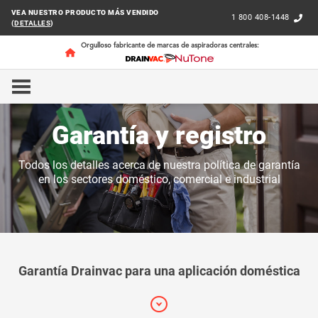
VEA NUESTRO PRODUCTO MÁS VENDIDO
1 800 408-1448
(
DETALLES
)
Orgulloso fabricante de marcas de aspiradoras centrales:
INICIO
ATENCIÓN AL CLIENTE
GARANTÍA Y REGIST
Garantía y registro
Todos los detalles acerca de nuestra política de garantía
en los sectores doméstico, comercial e industrial
Garantía Drainvac para una aplicación doméstica