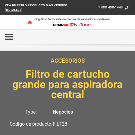
VEA NUESTRO PRODUCTO MÁS VENDIDO
1 800 408-1448
(
DETALLES
)
Orgulloso fabricante de marcas de aspiradoras centrales:
INICIO
NEGOCIOS
ACCESORIOS Y HERRAMIENTAS
ACCESORIOS
Filtro de cartucho
grande para aspiradora
central
Type:
Negocios
Código de producto:
FILT28