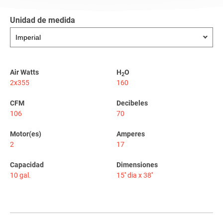
Unidad de medida
Air Watts
H
O
2
2x355
160
CFM
Decibeles
106
70
Motor(es)
Amperes
2
17
Capacidad
Dimensiones
10 gal.
15'' dia x 38''