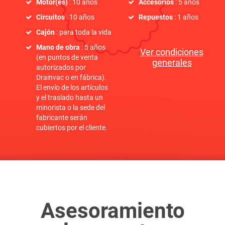
Motor(es)
: 10 años
Accesorios
: 5 años
Circuitos
: 10 años
Repuestos
: 1 años
Cajón
: para toda la vida
Mano de obra
: 5 años
Ver condiciones
(en puntos de venta
generales
autorizados por
Drainvac o en fábrica).
El envío de los artículos
y el traslado hasta un
minorista o la sede del
fabricante serán
cubiertos por el cliente.
Asesoramiento