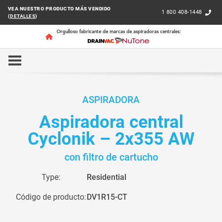
VEA NUESTRO PRODUCTO MÁS VENDIDO
1 800 408-1448
(
DETALLES
)
Orgulloso fabricante de marcas de aspiradoras centrales:
INICIO
RESIDENTIAL
CYCLONIK
DV1R15-CT
ASPIRADORA
Aspiradora central
Cyclonik – 2x355 AW
con filtro de cartucho
Type:
Residential
Código de producto:
DV1R15-CT